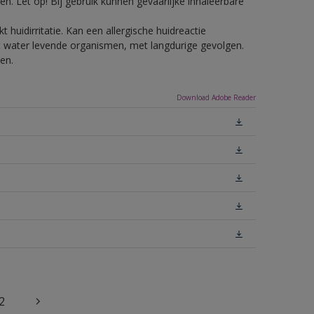
n. Let op! Bij gebruik kunnen gevaarlijke inhaleerbare
 huidirritatie. Kan een allergische huidreactie
het water levende organismen, met langdurige gevolgen.
en.
Download Adobe Reader
2