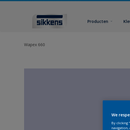
Producten
Kl
Wapex 660
We respe
By clicking
navigation, 