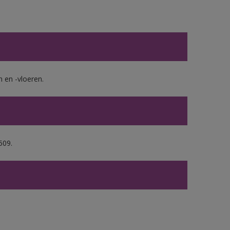
en -vloeren.
509.