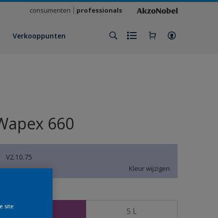
consumenten
professionals
Verkooppunten
Wapex 660
V2.10.75
Kleur wijzigen
rootte
e site
1 L
5 L