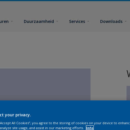
euren
Duurzaamheid
Services
Downloads
ct your privacy.
G
 “Accept All Cookies”, you agree to the storing of cookies on your device to enhanc
analyze site usage, and assist in our marketing efforts.
Info