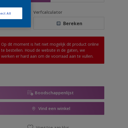
antal
Verfcalculator
ect All
Bereken
Op dit moment is het niet mogelijk dit product online
te bestellen. Houd de website in de gaten, we
werken er hard aan om de voorraad aan te vullen.
Boodschappenlijst
Vind een winkel
Voeg toe aan klus