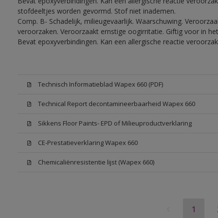
Bevat epoxyverbindingen. Kan een allergische reactie veroorzake
stofdeeltjes worden gevormd. Stof niet inademen.
Comp. B- Schadelijk, milieugevaarlijk. Waarschuwing. Veroorzaakt
veroorzaken. Veroorzaakt ernstige oogirritatie. Giftig voor in 
Bevat epoxyverbindingen. Kan een allergische reactie veroorzak
Technisch Informatieblad Wapex 660 (PDF)
Technical Report decontamineerbaarheid Wapex 660
Sikkens Floor Paints- EPD of Milieuproductverklaring
CE-Prestatieverklaring Wapex 660
Chemicaliënresistentie lijst (Wapex 660)
1