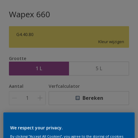
Wapex 660
G4.40.80
Kleur wijzigen
Grootte
1 L
5 L
Aantal
Verfcalculator
Bereken
Op dit moment is het niet mogelijk dit product online
te bestellen. Houd de website in de gaten, we werken
We respect your privacy.
er hard aan om de voorraad aan te vullen.
By clicking “Accept All Cookies”, you agree to the storing of cookies