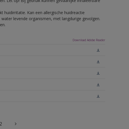
n. Let op! Bij gebruik kunnen gevaarlijke inhaleerbare
 huidirritatie. Kan een allergische huidreactie
het water levende organismen, met langdurige gevolgen.
en.
Download Adobe Reader
2