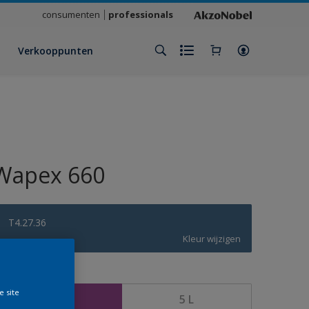
consumenten
professionals
Verkooppunten
Wapex 660
T4.27.36
Kleur wijzigen
rootte
e site
1 L
5 L