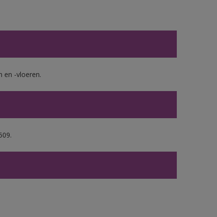
en -vloeren.
509.