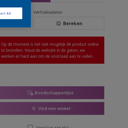
antal
Verfcalculator
ect All
Bereken
Op dit moment is het niet mogelijk dit product online
te bestellen. Houd de website in de gaten, we
werken er hard aan om de voorraad aan te vullen.
Boodschappenlijst
Vind een winkel
Voeg toe aan klus