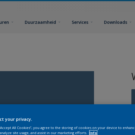
euren
Duurzaamheid
Services
Downloads
ct your privacy.
G
 “Accept All Cookies”, you agree to the storing of cookies on your device to enhanc
analyze site usage, and assist in our marketing efforts.
Info