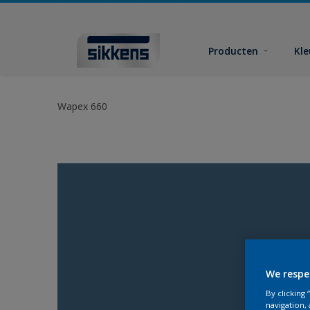
Producten
Kl
Wapex 660
We respe
By clicking
navigation, 