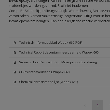
Bevat epoxyverbindingen. Kan een allergische reactie veroorzake
stofdeeltjes worden gevormd. Stof niet inademen.
Comp. B- Schadelijk, milieugevaarlijk. Waarschuwing. Veroorzaakt
veroorzaken. Veroorzaakt ernstige oogirritatie. Giftig voor in 
Bevat epoxyverbindingen. Kan een allergische reactie veroorzak
Technisch Informatieblad Wapex 660 (PDF)
Technical Report decontamineerbaarheid Wapex 660
Sikkens Floor Paints- EPD of Milieuproductverklaring
CE-Prestatieverklaring Wapex 660
Chemicaliënresistentie lijst (Wapex 660)
1