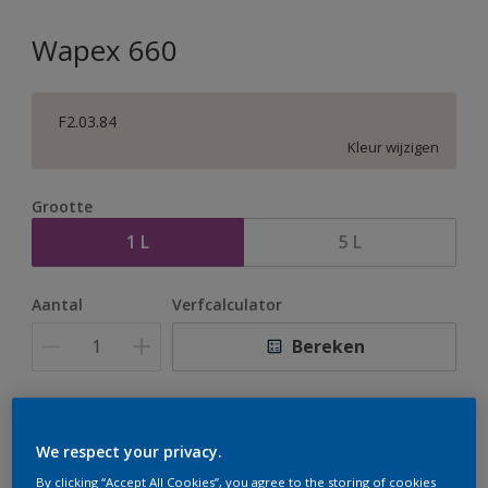
Wapex 660
F2.03.84
Kleur wijzigen
Grootte
1 L
5 L
Aantal
Verfcalculator
Bereken
Op dit moment is het niet mogelijk dit product online
te bestellen. Houd de website in de gaten, we werken
We respect your privacy.
er hard aan om de voorraad aan te vullen.
By clicking “Accept All Cookies”, you agree to the storing of cookies