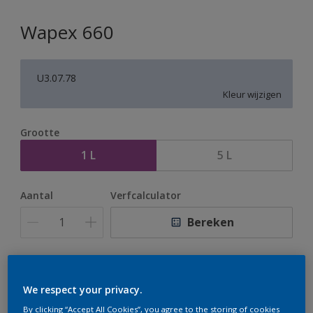
Wapex 660
U3.07.78
Kleur wijzigen
Grootte
1 L
5 L
Aantal
Verfcalculator
Bereken
Op dit moment is het niet mogelijk dit product online
te bestellen. Houd de website in de gaten, we werken
We respect your privacy.
er hard aan om de voorraad aan te vullen.
By clicking “Accept All Cookies”, you agree to the storing of cookies