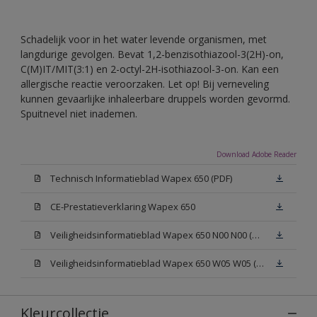
Schadelijk voor in het water levende organismen, met
langdurige gevolgen. Bevat 1,2-benzisothiazool-3(2H)-on,
C(M)IT/MIT(3:1) en 2-octyl-2H-isothiazool-3-on. Kan een
allergische reactie veroorzaken. Let op! Bij verneveling
kunnen gevaarlijke inhaleerbare druppels worden gevormd.
Spuitnevel niet inademen.
Download Adobe Reader
Technisch Informatieblad Wapex 650 (PDF)
CE-Prestatieverklaring Wapex 650
Veiligheidsinformatieblad Wapex 650 N00 N00 (MSDS)
Veiligheidsinformatieblad Wapex 650 W05 W05 (MSDS)
Kleurcollectie