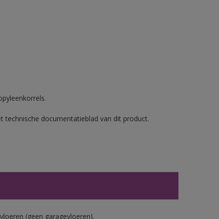
opyleenkorrels.
et technische documentatieblad van dit product.
vloeren (geen garagevloeren).