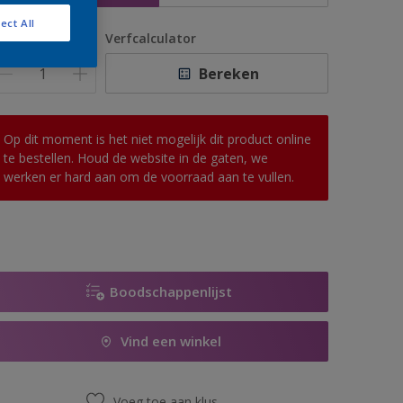
ect All
antal
Verfcalculator
Bereken
Op dit moment is het niet mogelijk dit product online
te bestellen. Houd de website in de gaten, we
werken er hard aan om de voorraad aan te vullen.
Boodschappenlijst
Vind een winkel
Voeg toe aan klus