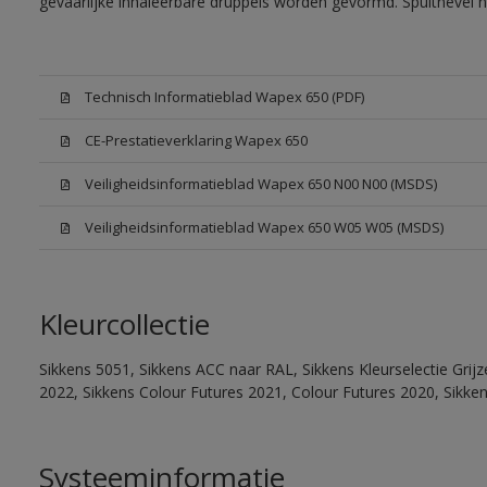
gevaarlijke inhaleerbare druppels worden gevormd. Spuitnevel 
Technisch Informatieblad Wapex 650 (PDF)
CE-Prestatieverklaring Wapex 650
Veiligheidsinformatieblad Wapex 650 N00 N00 (MSDS)
Veiligheidsinformatieblad Wapex 650 W05 W05 (MSDS)
Kleurcollectie
Sikkens 5051, Sikkens ACC naar RAL, Sikkens Kleurselectie Grijz
2022, Sikkens Colour Futures 2021, Colour Futures 2020, Sikke
Systeeminformatie