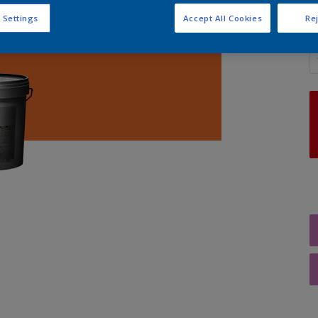
 Settings
Accept All Cookies
Rej
A