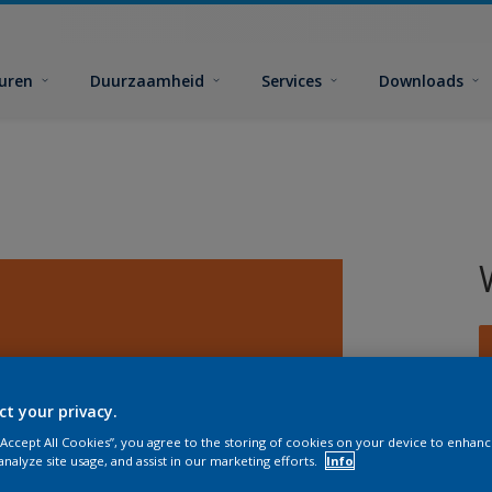
euren
Duurzaamheid
Services
Downloads
ct your privacy.
G
 “Accept All Cookies”, you agree to the storing of cookies on your device to enhanc
analyze site usage, and assist in our marketing efforts.
Info