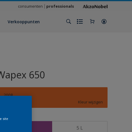
consumenten
professionals
Verkooppunten
Wapex 650
2008
Kleur wijzigen
rootte
e site
1 L
5 L