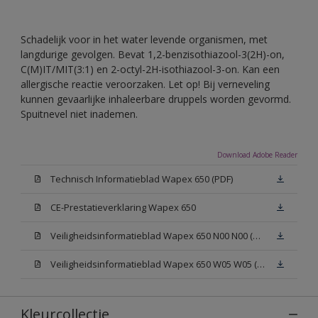
Schadelijk voor in het water levende organismen, met
langdurige gevolgen. Bevat 1,2-benzisothiazool-3(2H)-on,
C(M)IT/MIT(3:1) en 2-octyl-2H-isothiazool-3-on. Kan een
allergische reactie veroorzaken. Let op! Bij verneveling
kunnen gevaarlijke inhaleerbare druppels worden gevormd.
Spuitnevel niet inademen.
Download Adobe Reader
Technisch Informatieblad Wapex 650 (PDF)
CE-Prestatieverklaring Wapex 650
Veiligheidsinformatieblad Wapex 650 N00 N00 (MSDS)
Veiligheidsinformatieblad Wapex 650 W05 W05 (MSDS)
Kleurcollectie