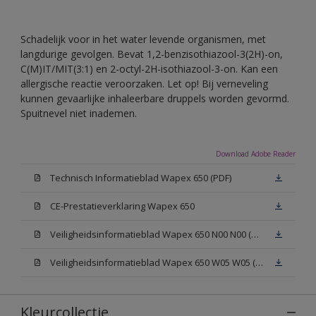
Schadelijk voor in het water levende organismen, met
langdurige gevolgen. Bevat 1,2-benzisothiazool-3(2H)-on,
C(M)IT/MIT(3:1) en 2-octyl-2H-isothiazool-3-on. Kan een
allergische reactie veroorzaken. Let op! Bij verneveling
kunnen gevaarlijke inhaleerbare druppels worden gevormd.
Spuitnevel niet inademen.
Download Adobe Reader
Technisch Informatieblad Wapex 650 (PDF)
CE-Prestatieverklaring Wapex 650
Veiligheidsinformatieblad Wapex 650 N00 N00 (MSDS)
Veiligheidsinformatieblad Wapex 650 W05 W05 (MSDS)
Kleurcollectie