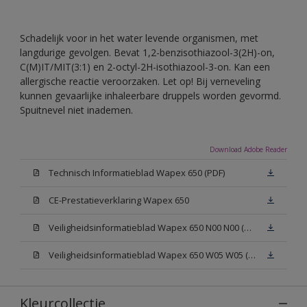
Schadelijk voor in het water levende organismen, met
langdurige gevolgen. Bevat 1,2-benzisothiazool-3(2H)-on,
C(M)IT/MIT(3:1) en 2-octyl-2H-isothiazool-3-on. Kan een
allergische reactie veroorzaken. Let op! Bij verneveling
kunnen gevaarlijke inhaleerbare druppels worden gevormd.
Spuitnevel niet inademen.
Download Adobe Reader
Technisch Informatieblad Wapex 650 (PDF)
CE-Prestatieverklaring Wapex 650
Veiligheidsinformatieblad Wapex 650 N00 N00 (MSDS)
Veiligheidsinformatieblad Wapex 650 W05 W05 (MSDS)
Kleurcollectie