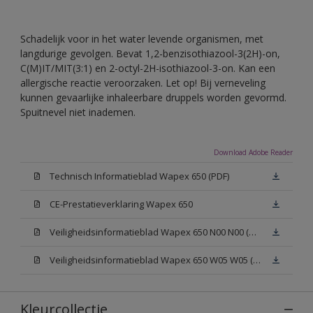
Schadelijk voor in het water levende organismen, met
langdurige gevolgen. Bevat 1,2-benzisothiazool-3(2H)-on,
C(M)IT/MIT(3:1) en 2-octyl-2H-isothiazool-3-on. Kan een
allergische reactie veroorzaken. Let op! Bij verneveling
kunnen gevaarlijke inhaleerbare druppels worden gevormd.
Spuitnevel niet inademen.
Download Adobe Reader
Technisch Informatieblad Wapex 650 (PDF)
CE-Prestatieverklaring Wapex 650
Veiligheidsinformatieblad Wapex 650 N00 N00 (MSDS)
Veiligheidsinformatieblad Wapex 650 W05 W05 (MSDS)
Kleurcollectie