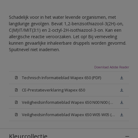
Schadelijk voor in het water levende organismen, met
langdurige gevolgen. Bevat 1,2-benzisothiazool-3(2H)-on,
C(M)IT/MIT(3:1) en 2-octyl-2H-isothiazool-3-on. Kan een
allergische reactie veroorzaken. Let op! Bij verneveling
kunnen gevaarlijke inhaleerbare druppels worden gevormd.
Spuitnevel niet inademen.
Download Adobe Reader
Technisch Informatieblad Wapex 650 (PDF)
CE-Prestatieverklaring Wapex 650
Veiligheidsinformatieblad Wapex 650 N00 N00 (MSDS)
Veiligheidsinformatieblad Wapex 650 W05 W05 (MSDS)
Kleurcollectie