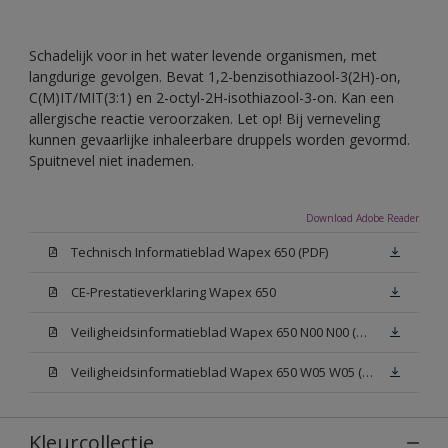
Schadelijk voor in het water levende organismen, met
langdurige gevolgen. Bevat 1,2-benzisothiazool-3(2H)-on,
C(M)IT/MIT(3:1) en 2-octyl-2H-isothiazool-3-on. Kan een
allergische reactie veroorzaken. Let op! Bij verneveling
kunnen gevaarlijke inhaleerbare druppels worden gevormd.
Spuitnevel niet inademen.
Download Adobe Reader
Technisch Informatieblad Wapex 650 (PDF)
CE-Prestatieverklaring Wapex 650
Veiligheidsinformatieblad Wapex 650 N00 N00 (MSDS)
Veiligheidsinformatieblad Wapex 650 W05 W05 (MSDS)
Kleurcollectie