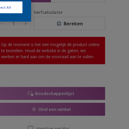
ect All
antal
Verfcalculator
Bereken
Op dit moment is het niet mogelijk dit product online
te bestellen. Houd de website in de gaten, we
werken er hard aan om de voorraad aan te vullen.
Boodschappenlijst
Vind een winkel
Voeg toe aan klus