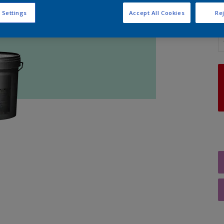
 Settings
Accept All Cookies
Rej
A