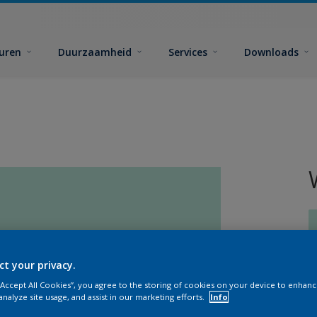
euren
Duurzaamheid
Services
Downloads
ct your privacy.
G
 “Accept All Cookies”, you agree to the storing of cookies on your device to enhanc
analyze site usage, and assist in our marketing efforts.
Info