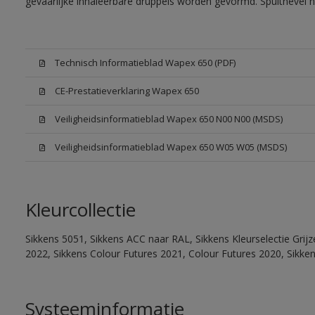
gevaarlijke inhaleerbare druppels worden gevormd. Spuitnevel 
Technisch Informatieblad Wapex 650 (PDF)
CE-Prestatieverklaring Wapex 650
Veiligheidsinformatieblad Wapex 650 N00 N00 (MSDS)
Veiligheidsinformatieblad Wapex 650 W05 W05 (MSDS)
Kleurcollectie
Sikkens 5051, Sikkens ACC naar RAL, Sikkens Kleurselectie Grijz
2022, Sikkens Colour Futures 2021, Colour Futures 2020, Sikke
Systeeminformatie