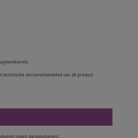
opyleenkorrels.
et technische documentatieblad van dit product.
vloeren (geen garagevloeren).