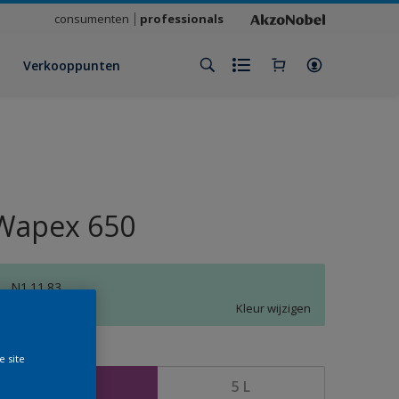
consumenten
professionals
Verkooppunten
Wapex 650
N1.11.83
Kleur wijzigen
rootte
e site
1 L
5 L