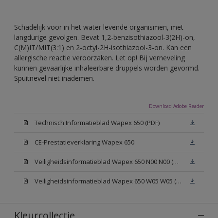
Schadelijk voor in het water levende organismen, met
langdurige gevolgen. Bevat 1,2-benzisothiazool-3(2H)-on,
C(M)IT/MIT(3:1) en 2-octyl-2H-isothiazool-3-on. Kan een
allergische reactie veroorzaken. Let op! Bij verneveling
kunnen gevaarlijke inhaleerbare druppels worden gevormd.
Spuitnevel niet inademen.
Download Adobe Reader
Technisch Informatieblad Wapex 650 (PDF)
CE-Prestatieverklaring Wapex 650
Veiligheidsinformatieblad Wapex 650 N00 N00 (MSDS)
Veiligheidsinformatieblad Wapex 650 W05 W05 (MSDS)
Kleurcollectie