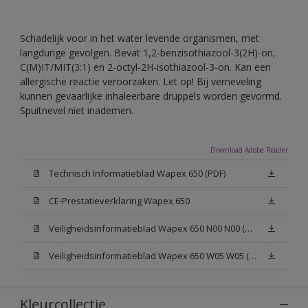
Schadelijk voor in het water levende organismen, met
langdurige gevolgen. Bevat 1,2-benzisothiazool-3(2H)-on,
C(M)IT/MIT(3:1) en 2-octyl-2H-isothiazool-3-on. Kan een
allergische reactie veroorzaken. Let op! Bij verneveling
kunnen gevaarlijke inhaleerbare druppels worden gevormd.
Spuitnevel niet inademen.
Download Adobe Reader
Technisch Informatieblad Wapex 650 (PDF)
CE-Prestatieverklaring Wapex 650
Veiligheidsinformatieblad Wapex 650 N00 N00 (MSDS)
Veiligheidsinformatieblad Wapex 650 W05 W05 (MSDS)
Kleurcollectie