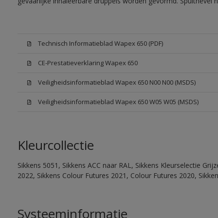
gevaarlijke inhaleerbare druppels worden gevormd. Spuitnevel 
Technisch Informatieblad Wapex 650 (PDF)
CE-Prestatieverklaring Wapex 650
Veiligheidsinformatieblad Wapex 650 N00 N00 (MSDS)
Veiligheidsinformatieblad Wapex 650 W05 W05 (MSDS)
Kleurcollectie
Sikkens 5051, Sikkens ACC naar RAL, Sikkens Kleurselectie Grijz
2022, Sikkens Colour Futures 2021, Colour Futures 2020, Sikke
Systeeminformatie