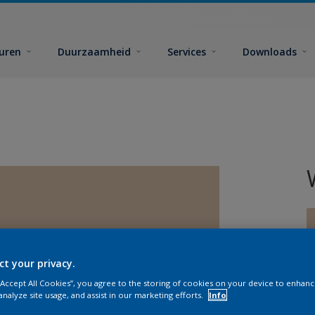
euren
Duurzaamheid
Services
Downloads
ct your privacy.
G
 “Accept All Cookies”, you agree to the storing of cookies on your device to enhanc
analyze site usage, and assist in our marketing efforts.
Info