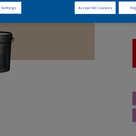
 Settings
Accept All Cookies
Rej
A