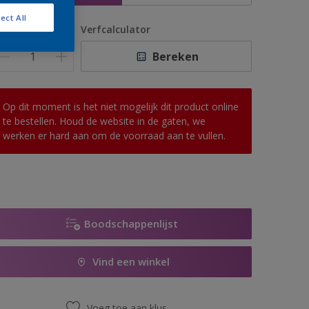
ect All
antal
Verfcalculator
Bereken
Op dit moment is het niet mogelijk dit product online
te bestellen. Houd de website in de gaten, we
werken er hard aan om de voorraad aan te vullen.
Boodschappenlijst
Vind een winkel
Voeg toe aan klus