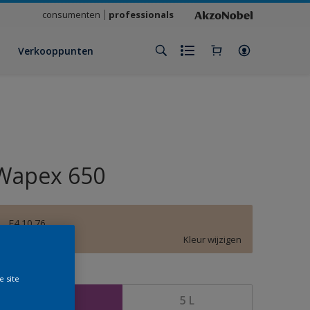
consumenten
professionals
Verkooppunten
Wapex 650
E4.10.76
Kleur wijzigen
rootte
e site
1 L
5 L