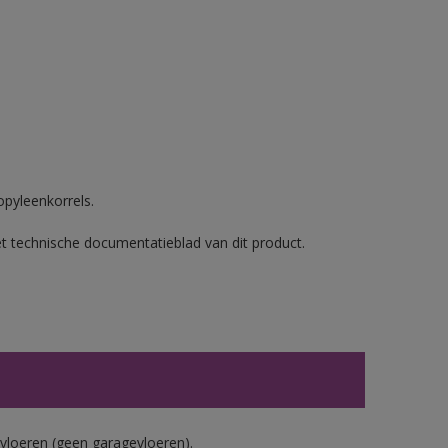
opyleenkorrels.
et technische documentatieblad van dit product.
vloeren (geen garagevloeren).