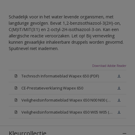
Schadelijk voor in het water levende organismen, met
langdurige gevolgen. Bevat 1,2-benzisothiazool-3(2H)-on,
C(M)IT/MIT(3:1) en 2-octyl-2H-isothiazool-3-on. Kan een
allergische reactie veroorzaken. Let op! Bij verneveling
kunnen gevaarlijke inhaleerbare druppels worden gevormd.
Spuitnevel niet inademen.
Download Adobe Reader
Technisch Informatieblad Wapex 650 (PDF)
CE-Prestatieverklaring Wapex 650
Veiligheidsinformatieblad Wapex 650 N00 N00 (MSDS)
Veiligheidsinformatieblad Wapex 650 W05 W05 (MSDS)
Kleurcollectie