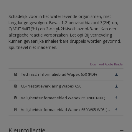
Schadelijk voor in het water levende organismen, met
langdurige gevolgen. Bevat 1,2-benzisothiazool-3(2H)-on,
C(M)IT/MIT(3:1) en 2-octyl-2H-isothiazool-3-on. Kan een
allergische reactie veroorzaken. Let op! Bij verneveling
kunnen gevaarlijke inhaleerbare druppels worden gevormd.
Spuitnevel niet inademen.
Download Adobe Reader
Technisch Informatieblad Wapex 650 (PDF)
CE-Prestatieverklaring Wapex 650
Veiligheidsinformatieblad Wapex 650 N00 N00 (MSDS)
Veiligheidsinformatieblad Wapex 650 W05 W05 (MSDS)
Kleurcollectie