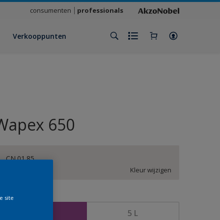
consumenten
professionals
Verkooppunten
Wapex 650
CN.01.85
Kleur wijzigen
rootte
e site
1 L
5 L