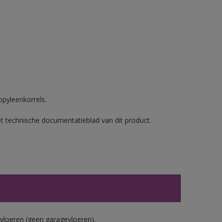
opyleenkorrels.
et technische documentatieblad van dit product.
vloeren (geen garagevloeren).