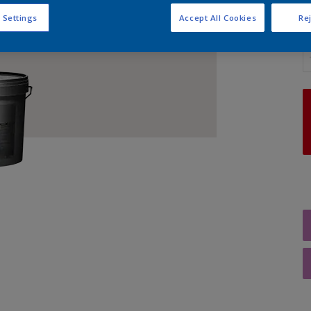
 Settings
Accept All Cookies
Rej
A