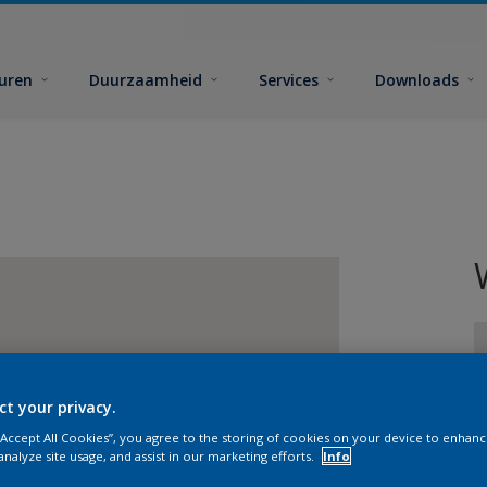
euren
Duurzaamheid
Services
Downloads
ct your privacy.
G
 “Accept All Cookies”, you agree to the storing of cookies on your device to enhanc
analyze site usage, and assist in our marketing efforts.
Info