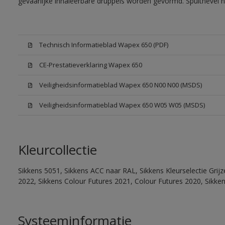
gevaarlijke inhaleerbare druppels worden gevormd. Spuitnevel 
Technisch Informatieblad Wapex 650 (PDF)
CE-Prestatieverklaring Wapex 650
Veiligheidsinformatieblad Wapex 650 N00 N00 (MSDS)
Veiligheidsinformatieblad Wapex 650 W05 W05 (MSDS)
Kleurcollectie
Sikkens 5051, Sikkens ACC naar RAL, Sikkens Kleurselectie Grijz
2022, Sikkens Colour Futures 2021, Colour Futures 2020, Sikke
Systeeminformatie