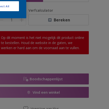
ect All
antal
Verfcalculator
Bereken
Op dit moment is het niet mogelijk dit product online
te bestellen. Houd de website in de gaten, we
werken er hard aan om de voorraad aan te vullen.
Boodschappenlijst
Vind een winkel
Voeg toe aan klus