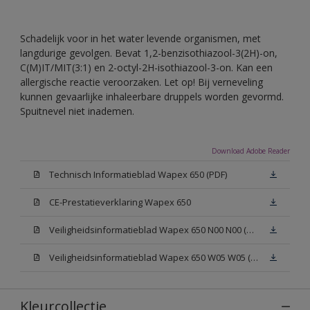
Schadelijk voor in het water levende organismen, met
langdurige gevolgen. Bevat 1,2-benzisothiazool-3(2H)-on,
C(M)IT/MIT(3:1) en 2-octyl-2H-isothiazool-3-on. Kan een
allergische reactie veroorzaken. Let op! Bij verneveling
kunnen gevaarlijke inhaleerbare druppels worden gevormd.
Spuitnevel niet inademen.
Download Adobe Reader
Technisch Informatieblad Wapex 650 (PDF)
CE-Prestatieverklaring Wapex 650
Veiligheidsinformatieblad Wapex 650 N00 N00 (MSDS)
Veiligheidsinformatieblad Wapex 650 W05 W05 (MSDS)
Kleurcollectie