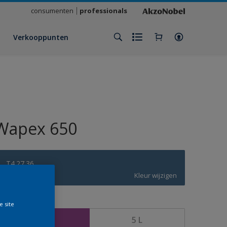
consumenten
professionals
Verkooppunten
Wapex 650
T4.27.36
Kleur wijzigen
rootte
e site
1 L
5 L