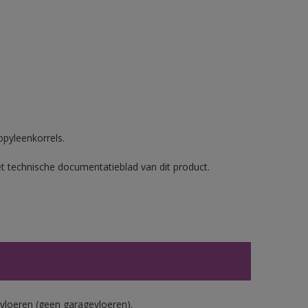
opyleenkorrels.
et technische documentatieblad van dit product.
vloeren (geen garagevloeren).