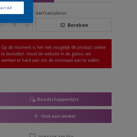
ect All
antal
Verfcalculator
Bereken
Op dit moment is het niet mogelijk dit product online
te bestellen. Houd de website in de gaten, we
werken er hard aan om de voorraad aan te vullen.
Boodschappenlijst
Vind een winkel
Voeg toe aan klus