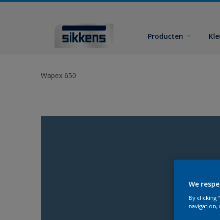
Producten
Kl
Wapex 650
We respe
By clicking
navigation, 