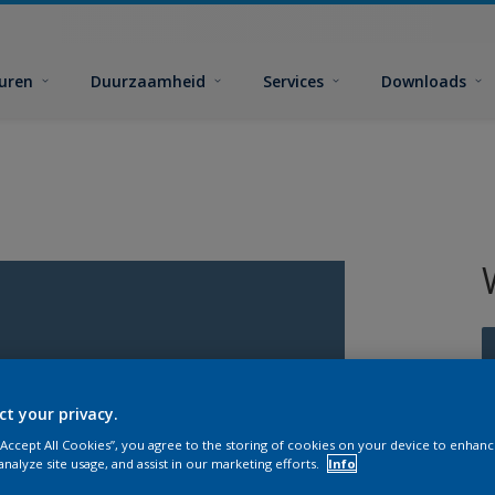
euren
Duurzaamheid
Services
Downloads
ct your privacy.
G
 “Accept All Cookies”, you agree to the storing of cookies on your device to enhanc
analyze site usage, and assist in our marketing efforts.
Info