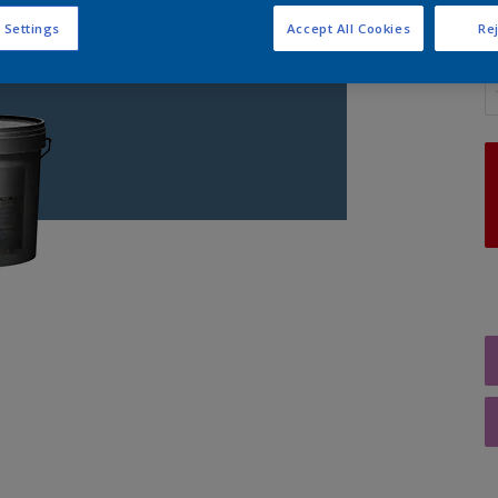
 Settings
Accept All Cookies
Rej
A