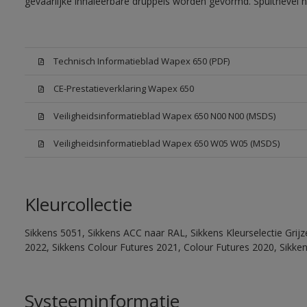
gevaarlijke inhaleerbare druppels worden gevormd. Spuitnevel 
Technisch Informatieblad Wapex 650 (PDF)
CE-Prestatieverklaring Wapex 650
Veiligheidsinformatieblad Wapex 650 N00 N00 (MSDS)
Veiligheidsinformatieblad Wapex 650 W05 W05 (MSDS)
Kleurcollectie
Sikkens 5051, Sikkens ACC naar RAL, Sikkens Kleurselectie Grijz
2022, Sikkens Colour Futures 2021, Colour Futures 2020, Sikke
Systeeminformatie