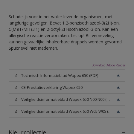
Schadelijk voor in het water levende organismen, met
langdurige gevolgen. Bevat 1,2-benzisothiazool-3(2H)-on,
C(M)IT/MIT(3:1) en 2-octyl-2H-isothiazool-3-on. Kan een
allergische reactie veroorzaken. Let op! Bij verneveling
kunnen gevaarlijke inhaleerbare druppels worden gevormd.
Spuitnevel niet inademen.
Download Adobe Reader
Technisch Informatieblad Wapex 650 (PDF)
CE-Prestatieverklaring Wapex 650
Veiligheidsinformatieblad Wapex 650 N00 N00 (MSDS)
Veiligheidsinformatieblad Wapex 650 W05 W05 (MSDS)
Kleurcollectie