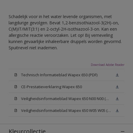
Schadelijk voor in het water levende organismen, met
langdurige gevolgen. Bevat 1,2-benzisothiazool-3(2H)-on,
C(M)IT/MIT(3:1) en 2-octyl-2H-isothiazool-3-on. Kan een
allergische reactie veroorzaken. Let op! Bij verneveling
kunnen gevaarlijke inhaleerbare druppels worden gevormd.
Spuitnevel niet inademen.
Download Adobe Reader
Technisch Informatieblad Wapex 650 (PDF)
CE-Prestatieverklaring Wapex 650
Veiligheidsinformatieblad Wapex 650 N00 N00 (MSDS)
Veiligheidsinformatieblad Wapex 650 W05 W05 (MSDS)
Kleurcollectie