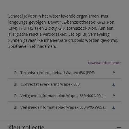
Schadelijk voor in het water levende organismen, met
langdurige gevolgen. Bevat 1,2-benzisothiazool-3(2H)-on,
C(M)IT/MIT(3:1) en 2-octyl-2H-isothiazool-3-on. Kan een
allergische reactie veroorzaken. Let op! Bij verneveling
kunnen gevaarlijke inhaleerbare druppels worden gevormd.
Spuitnevel niet inademen.
Download Adobe Reader
Technisch Informatieblad Wapex 650 (PDF)
CE-Prestatieverklaring Wapex 650
Veiligheidsinformatieblad Wapex 650 N00 N00 (MSDS)
Veiligheidsinformatieblad Wapex 650 W05 W05 (MSDS)
Kleurcollectie