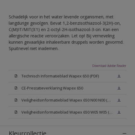
Schadelijk voor in het water levende organismen, met
langdurige gevolgen. Bevat 1,2-benzisothiazool-3(2H)-on,
C(M)IT/MIT(3:1) en 2-octyl-2H-isothiazool-3-on. Kan een
allergische reactie veroorzaken. Let op! Bij verneveling
kunnen gevaarlijke inhaleerbare druppels worden gevormd.
Spuitnevel niet inademen.
Download Adobe Reader
Technisch Informatieblad Wapex 650 (PDF)
CE-Prestatieverklaring Wapex 650
Veiligheidsinformatieblad Wapex 650 N00 N00 (MSDS)
Veiligheidsinformatieblad Wapex 650 W05 W05 (MSDS)
Kleurcollectie