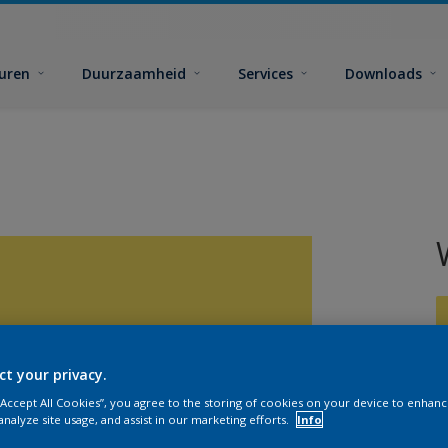
euren
Duurzaamheid
Services
Downloads
ct your privacy.
G
 “Accept All Cookies”, you agree to the storing of cookies on your device to enhanc
analyze site usage, and assist in our marketing efforts.
Info