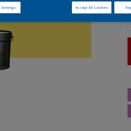
 Settings
Accept All Cookies
Rej
A