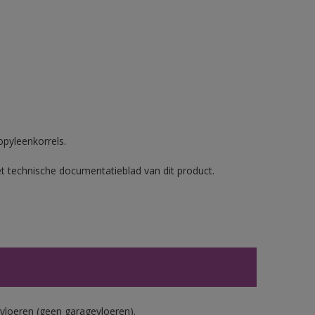
opyleenkorrels.
et technische documentatieblad van dit product.
vloeren (geen garagevloeren).