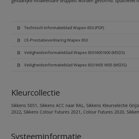
gevaarlijke inhaleerbare druppels worden gevormd. Spuitnevel 
Technisch Informatieblad Wapex 650 (PDF)
CE-Prestatieverklaring Wapex 650
Veiligheidsinformatieblad Wapex 650 N00 N00 (MSDS)
Veiligheidsinformatieblad Wapex 650 W05 W05 (MSDS)
Kleurcollectie
Sikkens 5051, Sikkens ACC naar RAL, Sikkens Kleurselectie Grijz
2022, Sikkens Colour Futures 2021, Colour Futures 2020, Sikke
Systeeminformatie