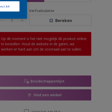
ect All
antal
Verfcalculator
Bereken
Op dit moment is het niet mogelijk dit product online
te bestellen. Houd de website in de gaten, we
werken er hard aan om de voorraad aan te vullen.
Boodschappenlijst
Vind een winkel
Voeg toe aan klus