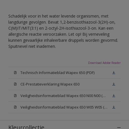
Schadelijk voor in het water levende organismen, met
langdurige gevolgen. Bevat 1,2-benzisothiazool-3(2H)-on,
C(M)IT/MIT(3:1) en 2-octyl-2H-isothiazool-3-on. Kan een
allergische reactie veroorzaken. Let op! Bij verneveling
kunnen gevaarlijke inhaleerbare druppels worden gevormd.
Spuitnevel niet inademen.
Download Adobe Reader
Technisch Informatieblad Wapex 650 (PDF)
CE-Prestatieverklaring Wapex 650
Veiligheidsinformatieblad Wapex 650 N00 N00 (MSDS)
Veiligheidsinformatieblad Wapex 650 W05 W05 (MSDS)
Kleurcollectie