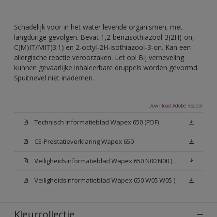
Schadelijk voor in het water levende organismen, met
langdurige gevolgen. Bevat 1,2-benzisothiazool-3(2H)-on,
C(M)IT/MIT(3:1) en 2-octyl-2H-isothiazool-3-on. Kan een
allergische reactie veroorzaken. Let op! Bij verneveling
kunnen gevaarlijke inhaleerbare druppels worden gevormd.
Spuitnevel niet inademen.
Download Adobe Reader
Technisch Informatieblad Wapex 650 (PDF)
CE-Prestatieverklaring Wapex 650
Veiligheidsinformatieblad Wapex 650 N00 N00 (MSDS)
Veiligheidsinformatieblad Wapex 650 W05 W05 (MSDS)
Kleurcollectie