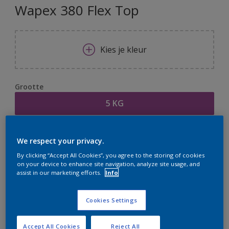
Wapex 380 Flex Top
Kies je kleur
Grootte
5 KG
Aantal
Verfcalculator
We respect your privacy.
Bereken
By clicking “Accept All Cookies”, you agree to the storing of cookies
on your device to enhance site navigation, analyze site usage, and
assist in our marketing efforts.
Info
Op dit moment is het niet mogelijk dit product online
te bestellen. Houd de website in de gaten, we werken
Cookies Settings
er hard aan om de voorraad aan te vullen.
Accept All Cookies
Reject All