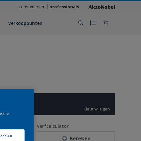
consumenten
professionals
Verkooppunten
Slow Swing
Kleur wijzigen
e site
antal
Verfcalculator
ect All
Bereken