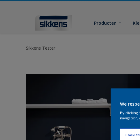
Producten
Kl
Sikkens Tester
We respe
By clicking
navigation, 
Cookies