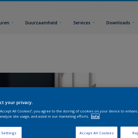
euren
Duurzaamheid
Services
Downloads
ct your privacy.
 “Accept All Cookies”, you agree to the storing of cookies on your device to enhanc
analyze site usage, and assist in our marketing efforts.
Info
A
 Settings
Accept All Cookies
Rej