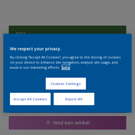
6001
Kleur wijzigen
We respect your privacy.
Aantal
Verfcalculator
By clicking “Accept All Cookies”, you agree to the storing of cookies
on your device to enhance site navigation, analyze site usage, and
assist in our marketing efforts.
Info
Bereken
Cookies Settings
Voeg toe aan winkelwagen
Accept All Cookies
Reject All
Boodschappenlijst
Vind een winkel