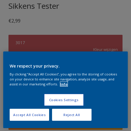
Sikkens Tester
€2,99
3017
Kleur wijzigen
Grootte
We respect your privacy.
30 ML
By clicking “Accept All Cookies”, you agree to the storing of cookies
on your device to enhance site navigation, analyze site usage, and
assist in our marketing efforts.
Info
Aantal
Verfcalculator
Cookies Settings
Bereken
Accept All Cookies
Reject All
Voeg toe aan winkelwagen