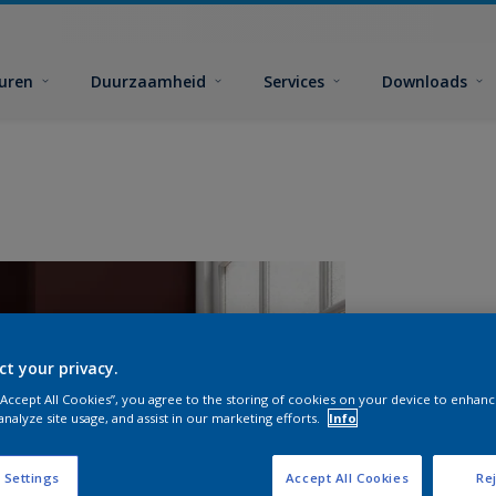
euren
Duurzaamheid
Services
Downloads
ct your privacy.
 “Accept All Cookies”, you agree to the storing of cookies on your device to enhanc
analyze site usage, and assist in our marketing efforts.
Info
A
 Settings
Accept All Cookies
Rej