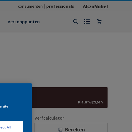
consumenten
professionals
Verkooppunten
3007
Kleur wijzigen
e site
antal
Verfcalculator
ect All
Bereken