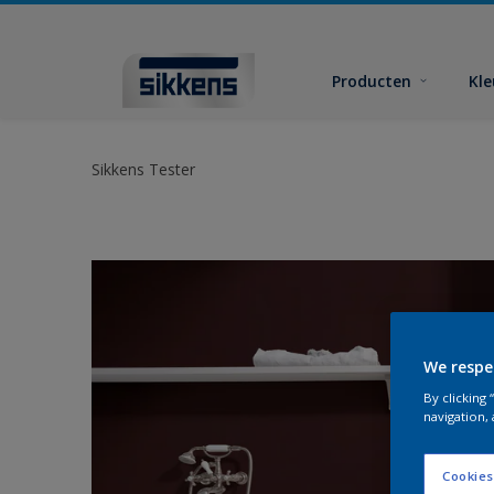
Producten
Kl
Sikkens Tester
We respe
By clicking
navigation, 
Cookies