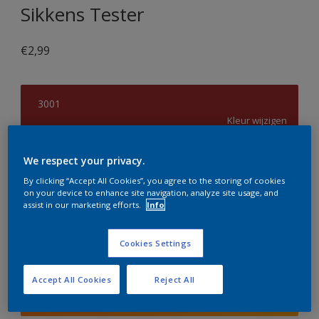
Sikkens Tester
€2,99
3001
Kleur wijzigen
Grootte
We respect your privacy.
30 ML
By clicking “Accept All Cookies”, you agree to the storing of cookies
on your device to enhance site navigation, analyze site usage, and
assist in our marketing efforts.
Info
Aantal
Verfcalculator
Cookies Settings
Bereken
Accept All Cookies
Reject All
Voeg toe aan winkelwagen