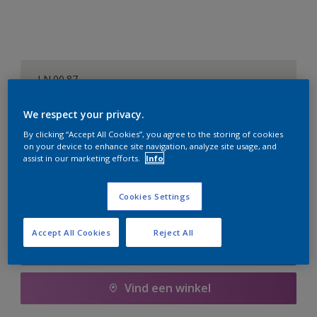
LN.00.87
Kleur wijzigen
We respect your privacy.
Aantal
Verfcalculator
By clicking “Accept All Cookies”, you agree to the storing of cookies
on your device to enhance site navigation, analyze site usage, and
assist in our marketing efforts.
Info
Bereken
Cookies Settings
Voeg toe aan winkelwagen
Accept All Cookies
Reject All
Boodschappenlijst
Vind een winkel