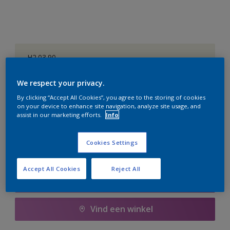
H2.03.90
Kleur wijzigen
We respect your privacy.
Aantal
Verfcalculator
By clicking “Accept All Cookies”, you agree to the storing of cookies
on your device to enhance site navigation, analyze site usage, and
assist in our marketing efforts.
Info
Bereken
Cookies Settings
Voeg toe aan winkelwagen
Accept All Cookies
Reject All
Boodschappenlijst
Vind een winkel