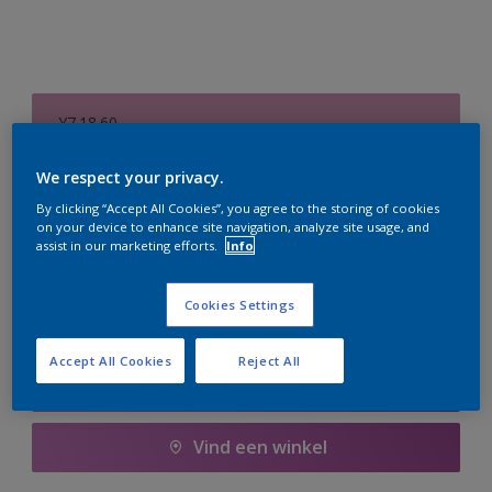
Y7.18.60
Kleur wijzigen
We respect your privacy.
Aantal
Verfcalculator
By clicking “Accept All Cookies”, you agree to the storing of cookies
on your device to enhance site navigation, analyze site usage, and
assist in our marketing efforts.
Info
Bereken
Cookies Settings
Voeg toe aan winkelwagen
Accept All Cookies
Reject All
Boodschappenlijst
Vind een winkel