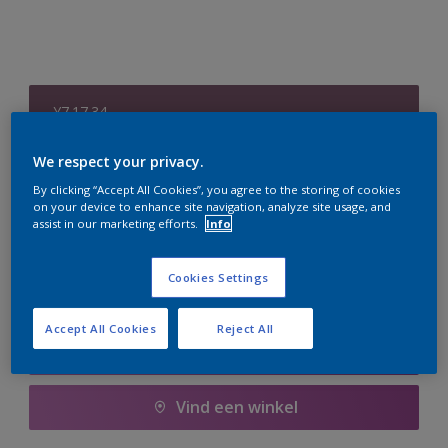
Y7.17.34
Kleur wijzigen
We respect your privacy.
Aantal
Verfcalculator
By clicking “Accept All Cookies”, you agree to the storing of cookies
on your device to enhance site navigation, analyze site usage, and
assist in our marketing efforts.
Info
Bereken
Cookies Settings
Voeg toe aan winkelwagen
Accept All Cookies
Reject All
Boodschappenlijst
Vind een winkel