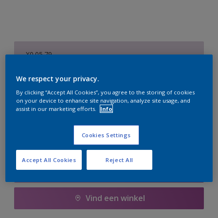
X0.05.79
Kleur wijzigen
We respect your privacy.
Aantal
Verfcalculator
By clicking “Accept All Cookies”, you agree to the storing of cookies
on your device to enhance site navigation, analyze site usage, and
assist in our marketing efforts.
Info
Bereken
Cookies Settings
Voeg toe aan winkelwagen
Accept All Cookies
Reject All
Boodschappenlijst
Vind een winkel