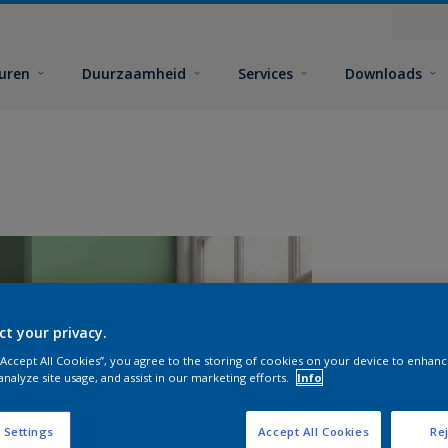
euren
Duurzaamheid
Services
Downloads
ct your privacy.
 “Accept All Cookies”, you agree to the storing of cookies on your device to enhanc
analyze site usage, and assist in our marketing efforts.
Info
A
 Settings
Accept All Cookies
Rej