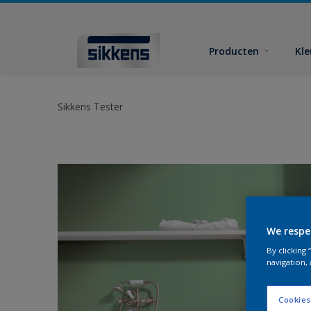
Producten
Kl
Sikkens Tester
We respe
By clicking
navigation, 
Cookies