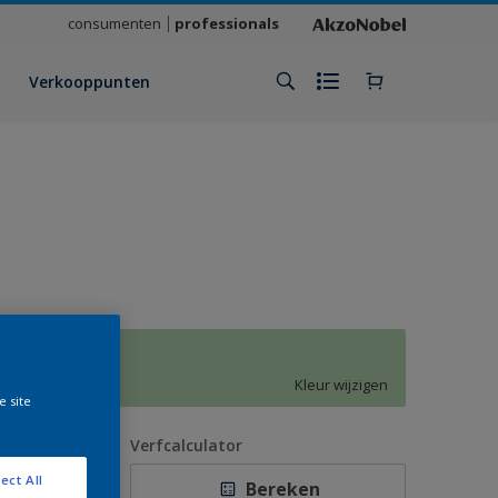
consumenten
professionals
Verkooppunten
K5.14.77
Kleur wijzigen
e site
antal
Verfcalculator
ect All
Bereken