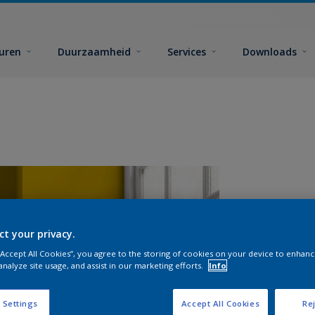
euren
Duurzaamheid
Services
Downloads
ct your privacy.
 “Accept All Cookies”, you agree to the storing of cookies on your device to enhanc
analyze site usage, and assist in our marketing efforts.
Info
A
 Settings
Accept All Cookies
Rej