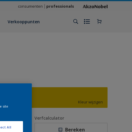
consumenten
professionals
Verkooppunten
G0.64.69
Kleur wijzigen
e site
antal
Verfcalculator
ect All
Bereken