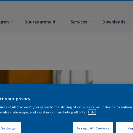
euren
Duurzaamheid
Services
Downloads
ct your privacy.
 “Accept All Cookies”, you agree to the storing of cookies on your device to enhanc
analyze site usage, and assist in our marketing efforts.
Info
A
 Settings
Accept All Cookies
Rej