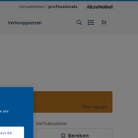
consumenten
professionals
Verkooppunten
E5.59.49
Kleur wijzigen
e site
antal
Verfcalculator
ect All
Bereken