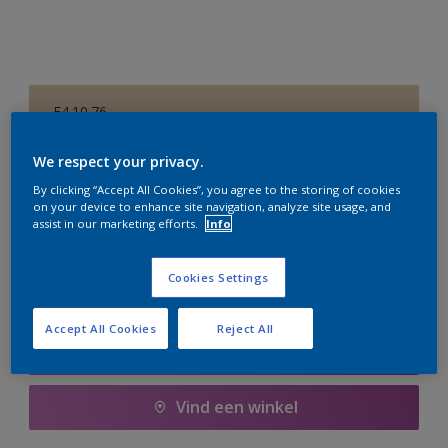
E4.10.76
Kleur wijzigen
We respect your privacy.
Aantal
Verfcalculator
By clicking “Accept All Cookies”, you agree to the storing of cookies
on your device to enhance site navigation, analyze site usage, and
assist in our marketing efforts.
Info
Bereken
Cookies Settings
Voeg toe aan winkelwagen
Accept All Cookies
Reject All
Boodschappenlijst
Vind een winkel