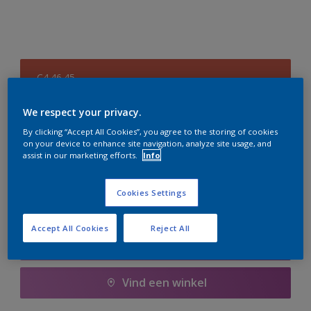
C4.46.45
Kleur wijzigen
We respect your privacy.
Aantal
Verfcalculator
By clicking “Accept All Cookies”, you agree to the storing of cookies
on your device to enhance site navigation, analyze site usage, and
assist in our marketing efforts.
Info
Bereken
Cookies Settings
Voeg toe aan winkelwagen
Accept All Cookies
Reject All
Boodschappenlijst
Vind een winkel