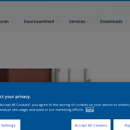
euren
Duurzaamheid
Services
Downloads
ct your privacy.
 “Accept All Cookies”, you agree to the storing of cookies on your device to enhanc
analyze site usage, and assist in our marketing efforts.
Info
A
 Settings
Accept All Cookies
Rej