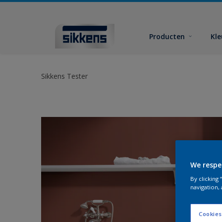
Producten
Kl
Sikkens Tester
We respe
By clicking
navigation, 
Cookies