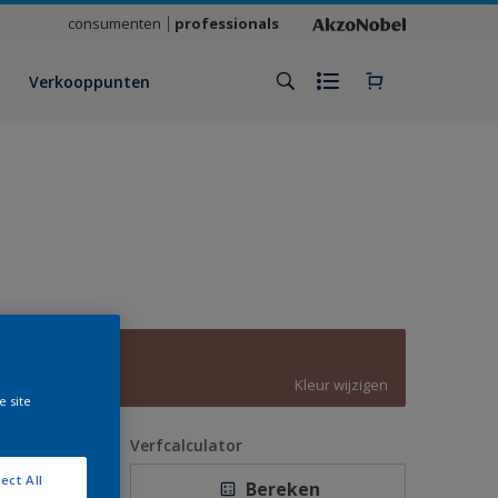
consumenten
professionals
Verkooppunten
C3.20.39
Kleur wijzigen
e site
antal
Verfcalculator
ect All
Bereken