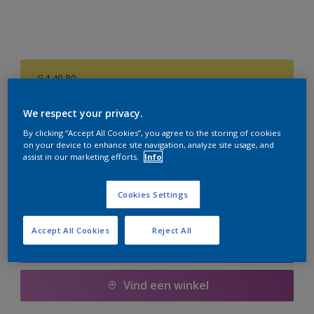
G4.40.80
Kleur wijzigen
We respect your privacy.
Aantal
Verfcalculator
By clicking “Accept All Cookies”, you agree to the storing of cookies
on your device to enhance site navigation, analyze site usage, and
assist in our marketing efforts.
Info
Bereken
Cookies Settings
Voeg toe aan winkelwagen
Accept All Cookies
Reject All
Boodschappenlijst
Vind een winkel