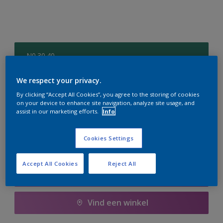
N0.30.40
Kleur wijzigen
We respect your privacy.
Aantal
Verfcalculator
By clicking “Accept All Cookies”, you agree to the storing of cookies
on your device to enhance site navigation, analyze site usage, and
assist in our marketing efforts.
Info
Bereken
Cookies Settings
Voeg toe aan winkelwagen
Accept All Cookies
Reject All
Boodschappenlijst
Vind een winkel