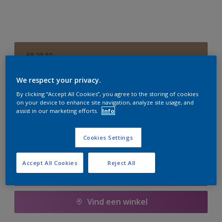
E8.20.50
Kleur wijzigen
We respect your privacy.
Aantal
Verfcalculator
By clicking “Accept All Cookies”, you agree to the storing of cookies
on your device to enhance site navigation, analyze site usage, and
assist in our marketing efforts.
Info
Bereken
Cookies Settings
Voeg toe aan winkelwagen
Accept All Cookies
Reject All
Boodschappenlijst
Vind een winkel