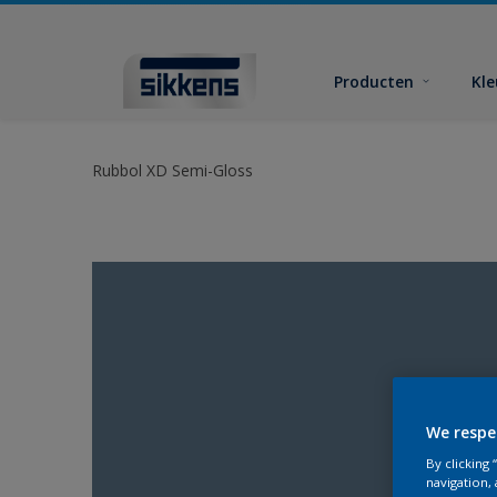
Producten
Kl
Rubbol XD Semi-Gloss
We respe
By clicking
navigation, 