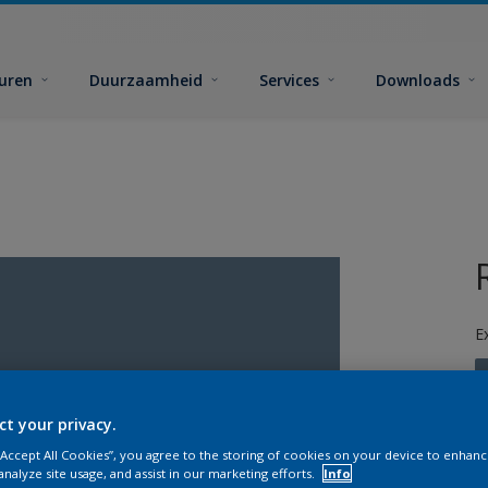
euren
Duurzaamheid
Services
Downloads
E
ct your privacy.
 “Accept All Cookies”, you agree to the storing of cookies on your device to enhanc
G
analyze site usage, and assist in our marketing efforts.
Info