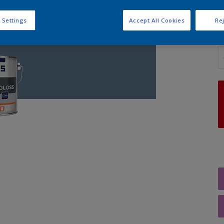
 Settings
Accept All Cookies
Rej
A