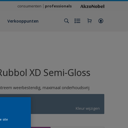
consumenten
professionals
Verkooppunten
Rubbol XD Semi-Gloss
xtreem weerbestendig, maximaal onderhoudsvrij
5014
Kleur wijzigen
e site
rootte